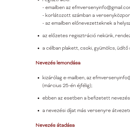
- emailben az efmversenyinfo@gmail.com
- korlátozott számban a versenyközpon
- az emailben előnevezetteknek a helyszí
az előzetes regisztráció nekünk, rendez
a célban plakett, csoki, gyümölcs, üdít
Nevezés lemondása
kizárólag e-mailben, az efmversenyinfo
(március 25-én éjfélig);
ebben az esetben a befizetett nevezési 
a nevezési díjat más versenyre átvezetn
Nevezés átadása