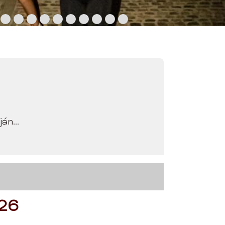
n...
026