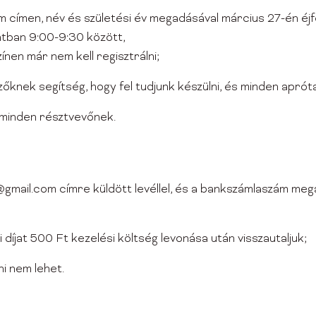
 címen, név és születési év megadásával március 27-én éjfé
tban 9:00-9:30 között,
nen már nem kell regisztrálni;
őknek segítség, hogy fel tudjunk készülni, és minden aprót
ő minden résztvevőnek.
@gmail.com címre küldött levéllel, és a bankszámlaszám meg
díjat 500 Ft kezelési költség levonása után visszautaljuk;
i nem lehet.