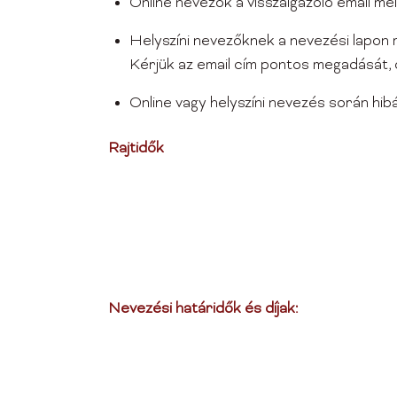
Online nevezők a visszaigazoló email me
Helyszíni nevezőknek a nevezési lapon m
Kérjük az email cím pontos megadását, 
Online vagy helyszíni nevezés során hi
Rajtidők
Nevezési határidők és díjak: