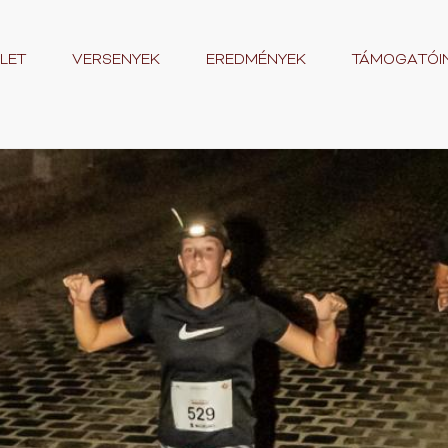
LET
VERSENYEK
EREDMÉNYEK
TÁMOGATÓI