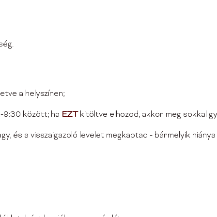
ség.
letve a helyszínen;
0-9:30 között; ha
EZT
kitöltve elhozod, akkor meg sokkal gy
vagy, és a visszaigazoló levelet megkaptad - bármelyik hiánya