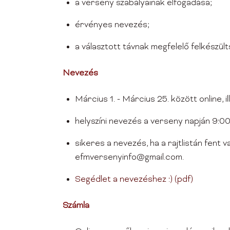
a verseny szabályainak elfogadása;
érvényes nevezés;
a választott távnak megfelelő felkészült
Nevezés
Március 1. - Március 25. között online, il
helyszíni nevezés a verseny napján 9:0
sikeres a nevezés, ha a rajtlistán fent 
efmversenyinfo@gmail.com.
Segédlet a nevezéshez :) (pdf)
Számla