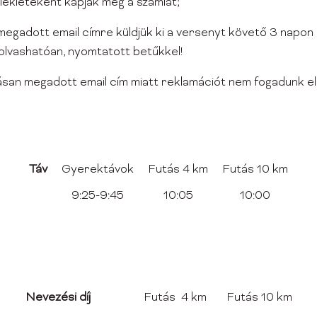
llékleteként kapják meg a számlát;
egadott email címre küldjük ki a versenyt követő 3 napon b
olvashatóan, nyomtatott betűkkel!
básan megadott email cím miatt reklamációt nem fogadunk el
Táv
Gyerektávok
Futás 4 km
Futás 10 km
9:25-9:45
10:05
10:00
Nevezési díj
Futás 4 km
Futás 10 km