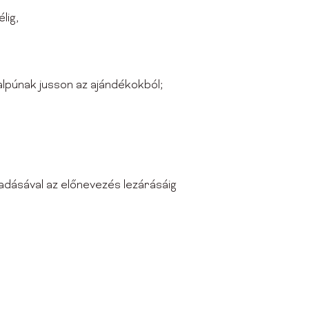
lig,
alpúnak jusson az ajándékokból;
adásával az előnevezés lezárásáig