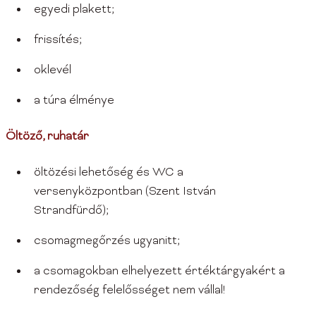
egyedi plakett;
frissítés;
oklevél
a túra élménye
Öltöző, ruhatár
öltözési lehetőség és WC a
versenyközpontban (Szent István
Strandfürdő);
csomagmegőrzés ugyanitt;
a csomagokban elhelyezett értéktárgyakért a
rendezőség felelősséget nem vállal!