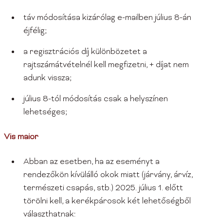
táv módosítása kizárólag e-mailben július 8-án
éjfélig;
a regisztrációs díj különbözetet a
rajtszámátvételnél kell megfizetni, + díjat nem
adunk vissza;
július 8-tól módosítás csak a helyszínen
lehetséges;
Vis maior
Abban az esetben, ha az eseményt a
rendezőkön kívülálló okok miatt (járvány, árvíz,
természeti csapás, stb.) 2025. július 1. előtt
törölni kell, a kerékpárosok két lehetőségből
választhatnak: