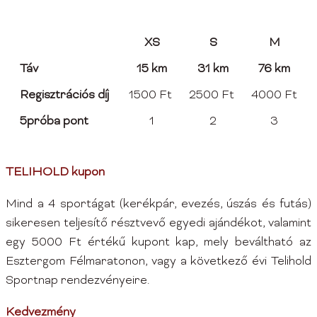
XS
S
M
Táv
15 km
31 km
76 km
Regisztrációs díj
1500 Ft
2500 Ft
4000 Ft
5próba pont
1
2
3
TELIHOLD kupon
Mind a 4 sportágat (kerékpár, evezés, úszás és futás)
sikeresen teljesítő résztvevő egyedi ajándékot, valamint
egy 5000 Ft értékű kupont kap, mely beváltható az
Esztergom Félmaratonon, vagy a következő évi Telihold
Sportnap rendezvényeire.
Kedvezmény