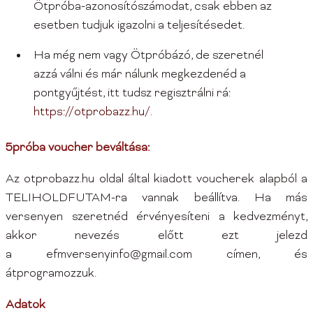
Ötpróba-azonosítószámodat, csak ebben az
esetben tudjuk igazolni a teljesítésedet.
Ha még nem vagy Ötpróbázó, de szeretnél
azzá válni és már nálunk megkezdenéd a
pontgyűjtést, itt tudsz regisztrálni rá:
https://otprobazz.hu/
.
5próba voucher beváltása:
Az otprobazz.hu oldal által kiadott voucherek alapból a
TELIHOLDFUTAM-ra vannak beállítva. Ha más
versenyen szeretnéd érvényesíteni a kedvezményt,
akkor nevezés előtt ezt jelezd
a efmversenyinfo@gmail.com címen, és
átprogramozzuk.
Adatok