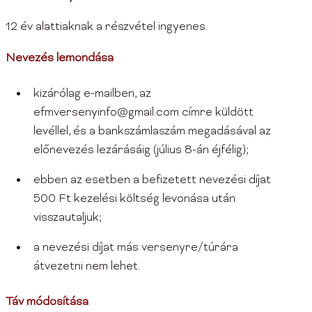
12 év alattiaknak a részvétel ingyenes.
Nevezés lemondása
kizárólag e-mailben, az
efmversenyinfo@gmail.com címre küldött
levéllel, és a bankszámlaszám megadásával az
előnevezés lezárásáig (július 8-án éjfélig);
ebben az esetben a befizetett nevezési díjat
500 Ft kezelési költség levonása után
visszautaljuk;
a nevezési díjat más versenyre/túrára
átvezetni nem lehet.
Táv módosítása