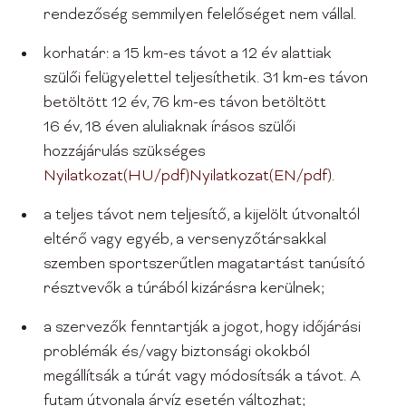
rendezőség semmilyen felelőséget nem vállal.
korhatár: a 15 km-es távot a 12 év alattiak
szülői felügyelettel teljesíthetik. 31 km-es távon
betöltött 12 év, 76 km-es távon betöltött
16 év, 18 éven aluliaknak írásos szülői
hozzájárulás szükséges
Nyilatkozat(HU/pdf)
Nyilatkozat(EN/pdf)
.
a teljes távot nem teljesítő, a kijelölt útvonaltól
eltérő vagy egyéb, a versenyzőtársakkal
szemben sportszerűtlen magatartást tanúsító
résztvevők a túrából kizárásra kerülnek;
a szervezők fenntartják a jogot, hogy időjárási
problémák és/vagy biztonsági okokból
megállítsák a túrát vagy módosítsák a távot. A
futam útvonala árvíz esetén változhat;