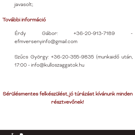
javasolt;
További információ
Érdy Gábor: +36-20-913-7189 -
efmversenyinfo@gmail.com
Szűcs György: +36-20-355-9835 (munkaidő után,
17:00 - info@kulloszaggatok.hu
Sérülésmentes felkészülést, jó túrázást kívánunk minden
résztvevőnek!