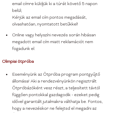
email címre küldjük ki a túrát követő 5 napon
belül;
Kérjük az email cím pontos megadását,
olvashatóan, nyomtatott betűkkel!
Online vagy helyszíni nevezés során hibásan
megadott email cím miatt reklamációt nem
fogadunk el.
Olimpiai ötpróba
Eseményünk az Ötpróba program pontgyűjtő
állomása! Aki a rendezvényünkön regisztrált
Ötpróbázóként vesz részt, a teljesített távtól
függően pontokkal gazdagodik - ezeket pedig
idővel garantált jutalmakra válthatja be. Fontos,
hogy a nevezéskor ne felejtsd el megadni az