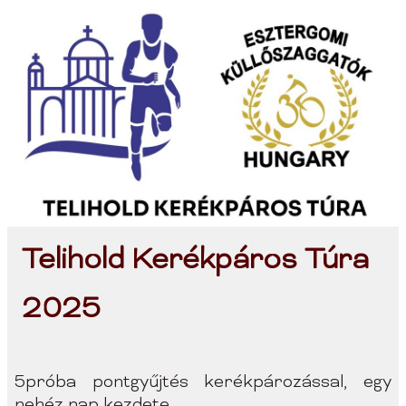
Telihold Kerékpáros Túra
2025
5próba pontgyűjtés kerékpározással, egy
nehéz nap kezdete...