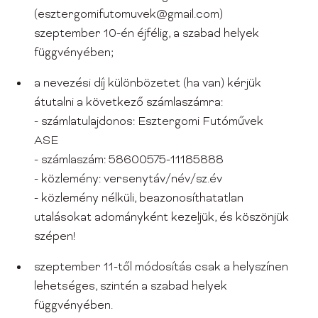
(esztergomifutomuvek@gmail.com)
szeptember 10-én éjfélig, a szabad helyek
függvényében;
a nevezési díj különbözetet (ha van) kérjük
átutalni a következő számlaszámra:
- számlatulajdonos: Esztergomi Futóművek
ASE
- számlaszám: 58600575-11185888
- közlemény: versenytáv/név/sz.év
- közlemény nélküli, beazonosíthatatlan
utalásokat adományként kezeljük, és köszönjük
szépen!
szeptember 11-től módosítás csak a helyszínen
lehetséges, szintén a szabad helyek
függvényében.