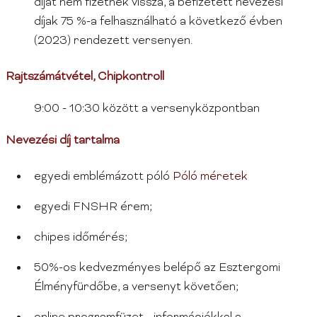
díjat nem fizetnek vissza, a befizetett nevezési
díjak 75 %-a felhasználható a következő évben
(2023) rendezett versenyen.
Rajtszámátvétel, Chipkontroll
9:00 - 10:30 között a versenyközpontban
Nevezési díj tartalma
egyedi emblémázott póló
Póló méretek
egyedi FNSHR érem;
chipes időmérés;
50%-os kedvezményes belépő az Esztergomi
Élményfürdőbe, a versenyt követően;