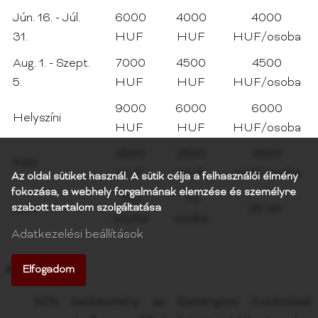
Jún. 16. - Júl.
6000
4000
4000
31.
HUF
HUF
HUF/osoba
Aug. 1. - Szept.
7000
4500
4500
5.
HUF
HUF
HUF/osoba
9000
6000
6000
Helyszíni
HUF
HUF
HUF/osoba
2500
2500
2500
Póló
HUF
HUF
HUF/osoba
Az oldal sütiket használ. A sütik célja a felhasználói élmény
fokozása, a webhely forgalmának elemzése és személyre
170
70
szabott tartalom szolgáltatása
Limit
25 tím
osoba
osoba
Adatkezelési beállítások
Elfogadom
Kedvezmény
50% kedvezmény az Esztergomi Futóművek