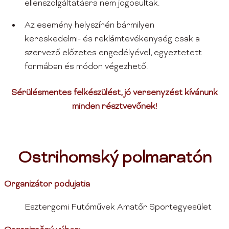
ellenszolgáltatásra nem jogosultak.
Az esemény helyszínén bármilyen
kereskedelmi- és reklámtevékenység csak a
szervező előzetes engedélyével, egyeztetett
formában és módon végezhető.
Sérülésmentes felkészülést, jó versenyzést kívánunk
minden résztvevőnek!
Ostrihomský polmaratón
Organizátor podujatia
Esztergomi Futóművek Amatőr Sportegyesület