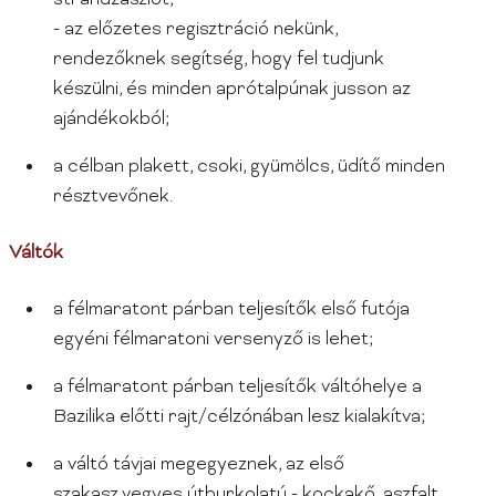
strandzászlót,
- az előzetes regisztráció nekünk,
rendezőknek segítség, hogy fel tudjunk
készülni, és minden aprótalpúnak jusson az
ajándékokból;
a célban plakett, csoki, gyümölcs, üdítő minden
résztvevőnek.
Váltók
a félmaratont párban teljesítők első futója
egyéni félmaratoni versenyző is lehet;
a félmaratont párban teljesítők váltóhelye a
Bazilika előtti rajt/célzónában lesz kialakítva;
a váltó távjai megegyeznek, az első
szakasz.vegyes útburkolatú - kockakő, aszfalt,