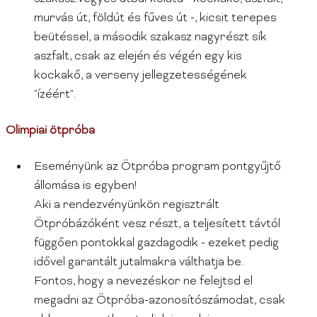
murvás út, földút és fűves út -, kicsit terepes
beütéssel, a második szakasz nagyrészt sík
aszfalt, csak az elején és végén egy kis
kockakő, a verseny jellegzetességének
"ízéért".
Olimpiai ötpróba
Eseményünk az Ötpróba program pontgyűjtő
állomása is egyben!
Aki a rendezvényünkön regisztrált
Ötpróbázóként vesz részt, a teljesített távtól
függően pontokkal gazdagodik - ezeket pedig
idővel garantált jutalmakra válthatja be.
Fontos, hogy a nevezéskor ne felejtsd el
megadni az Ötpróba-azonosítószámodat, csak