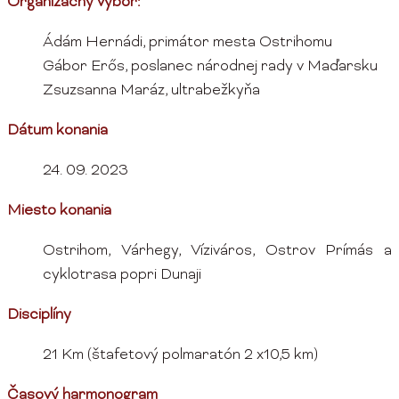
Organizačný výbor:
Ádám Hernádi, primátor mesta Ostrihomu
Gábor Erős, poslanec národnej rady v Maďarsku
Zsuzsanna Maráz, ultrabežkyňa
Dátum konania
24. 09. 2023
Miesto konania
Ostrihom, Várhegy, Víziváros, Ostrov Prímás a
cyklotrasa popri Dunaji
Disciplíny
21 Km (štafetový polmaratón 2 x10,5 km)
Časový harmonogram