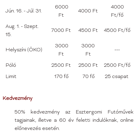
6000
4000
Jún. 16. - Júl. 31.
4000 Ft
Ft
Ft/fő
Aug. 1. - Szept.
7000 Ft
4500 Ft
4500 Ft/fő
15.
3000
3000
Helyszíni (ÖKO)
---
Ft
Ft
Póló
2500 Ft
2500 Ft
2500 Ft/fő
Limit
170 fő
70 fő
25 csapat
Kedvezmény
50% kedvezmény az Esztergomi Futóművek
tagjainak, illetve a 60 év feletti indulóknak, online
előnevezés esetén.