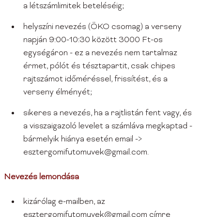
a létszámlimitek beteléséig;
helyszíni nevezés (ÖKO csomag) a verseny
napján 9:00-10:30 között 3000 Ft-os
egységáron - ez a nevezés nem tartalmaz
érmet, pólót és tésztapartit, csak chipes
rajtszámot időméréssel, frissítést, és a
verseny élményét;
sikeres a nevezés, ha a rajtlistán fent vagy, és
a visszaigazoló levelet a számláva megkaptad -
bármelyik hiánya esetén email ->
esztergomifutomuvek@gmail.com.
Nevezés lemondása
kizárólag e-mailben, az
esztergomifutomuvek@gmail.com címre