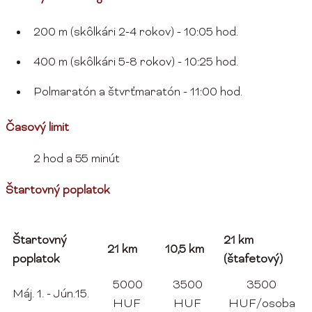
200 m (skôlkári 2-4 rokov) - 10:05 hod.
400 m (skôlkári 5-8 rokov) - 10:25 hod.
Polmaratón a štvrťmaratón - 11:00 hod.
Časový limit
2 hod a 55 minút
Štartovný poplatok
Štartovný
21 km
21 km
10,5 km
poplatok
(štafetový)
5000
3500
3500
Máj. 1. - Jún.15.
HUF
HUF
HUF/osoba