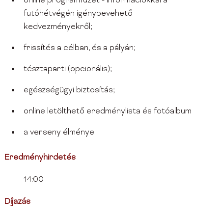
online programfüzet - információkkal a
futóhétvégén igénybevehető
kedvezményekről;
frissítés a célban, és a pályán;
tésztaparti (opcionális);
egészségügyi biztosítás;
online letölthető eredménylista és fotóalbum
a verseny élménye
Eredményhirdetés
14:00
Díjazás