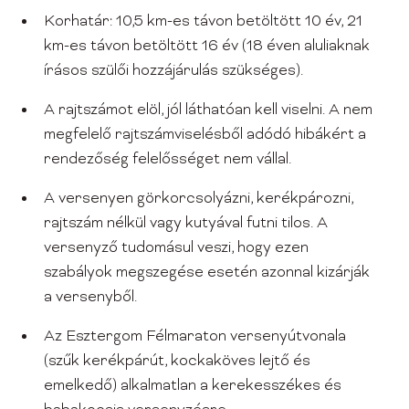
Korhatár: 10,5 km-es távon betöltött 10 év, 21
km-es távon betöltött 16 év (18 éven aluliaknak
írásos szülői hozzájárulás szükséges).
A rajtszámot elöl, jól láthatóan kell viselni. A nem
megfelelő rajtszámviselésből adódó hibákért a
rendezőség felelősséget nem vállal.
A versenyen görkorcsolyázni, kerékpározni,
rajtszám nélkül vagy kutyával futni tilos. A
versenyző tudomásul veszi, hogy ezen
szabályok megszegése esetén azonnal kizárják
a versenyből.
Az Esztergom Félmaraton versenyútvonala
(szűk kerékpárút, kockaköves lejtő és
emelkedő) alkalmatlan a kerekesszékes és