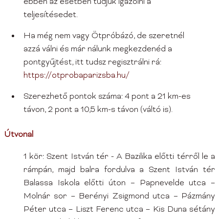
ebben az esetben tudjuk igazolni a
teljesítésedet.
Ha még nem vagy Ötpróbázó, de szeretnél
azzá válni és már nálunk megkezdenéd a
pontgyűjtést, itt tudsz regisztrálni rá:
https://otprobaparizsba.hu/
Szerezhető pontok száma: 4 pont a 21 km-es
távon, 2 pont a 10,5 km-s távon (váltó is).
Útvonal
1 kör: Szent István tér - A Bazilika előtti térről le a
rámpán, majd balra fordulva a Szent István tér
Balassa Iskola előtti úton – Papnevelde utca –
Molnár sor – Berényi Zsigmond utca – Pázmány
Péter utca – Liszt Ferenc utca – Kis Duna sétány