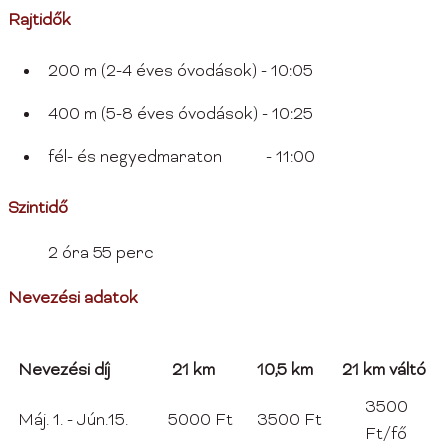
Rajtidők
200 m (2-4 éves óvodások) - 10:05
400 m (5-8 éves óvodások) - 10:25
fél- és negyedmaraton - 11:00
Szintidő
2 óra 55 perc
Nevezési adatok
Nevezési díj
21 km
10,5 km
21 km váltó
3500
Máj. 1. - Jún.15.
5000 Ft
3500 Ft
Ft/fő