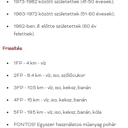
1973-1982 között születettek (41-50 évesek);
1963-1972 között születettek (51-60 évesek);
1962-ben, ill. előtte születettek (60 év
felettiek).
Frissítés
1FP - 4 km - víz
2FP - 8.4 km - víz, iso, szőlőcukor
3FP - 10.5 km - víz, iso, keksz, banán
4FP - 15 km - víz, iso, keksz, banán
5FP - 19.5 km - víz, iso, keksz, banán, kóla
FONTOS! Egyszer használatos műanyag pohár