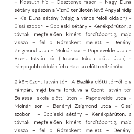
– Kossuth híd – Gesztenye fasor – Nagy Duna
sétány egészen a Vízmű területén lévő Angyal hídig
– Kis Duna sétány (végig a város felöli oldalon) –
Sissi szobor – Sobieski sétány – Kerékpárúton, a
távnak megfelelően kimért fordítópontig, majd
vissza – fel a Rózsakert mellett – Berényi
Zsigmond utca – Molnár sor – Papnevelde utca –
Szent István tér (Balassa Iskola előtti úton) –
rámpa jobb oldalán fel a Bazilika előtti célzónába
2 kör: Szent István tér - A Bazilika előtti térről le a
rámpán, majd balra fordulva a Szent István tér
Balassa Iskola előtti úton – Papnevelde utca –
Molnár sor – Berényi Zsigmond utca – Sissi
szobor – Sobieski sétány – Kerékpárúton, a
távnak megfelelően kimért fordítópontig, majd
vissza – fel a Rózsakert mellett – Berényi