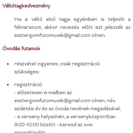
Váltótagkedvezmény
Ha a váltó első tagja egyéniben is teljesíti a
félmaratont, akkor nevezés előtt ezt jelezzék az
esztergomifutomuvek@gmail.com címen.
Óvodás futamok
részvétel: ingyenes, csak regisztráció
szükséges;
regisztráció:
- előzetesen e-mailben az
esztergomifutomuvek@gmail.com címen, név,
születési év és az óvoda nevének megadásával,
- a verseny helyszínén, a versenyközpontban
9:20-10:00 között - keresd az ovis