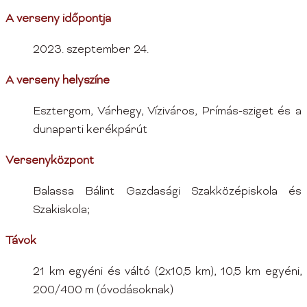
A verseny időpontja
2023. szeptember 24.
A verseny helyszíne
Esztergom, Várhegy, Víziváros, Prímás-sziget és a
dunaparti kerékpárút
Versenyközpont
Balassa Bálint Gazdasági Szakközépiskola és
Szakiskola;
Távok
21 km egyéni és váltó (2x10,5 km), 10,5 km egyéni,
200/400 m (óvodásoknak)