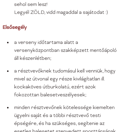
sehol sem lesz!
Legyél ZÖLD, vidd magaddal a sajátodat :)
Elsősegély
a verseny időtartama alatt a
versenyközpontban szakképzett mentőápoló
áll készenlétben;
a résztvevőknek tudomásul kell venniük, hogy
mivel az útvonal egy része kivilágítatlan ill.
kockaköves útburkolatú, ezért azok
fokozottan balesetveszélyesek;
minden résztvevőnek kötelessége kiemelten
ügyelni saját és a többi résztvevő testi
épségére, és ha szükséges, segítenie az
esetleg balesetet szenvedett sporttársának.